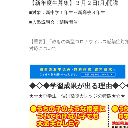
【新年度生募集】３月２日(月)開講
■対象：新中学１年生～新高校３年生
■入塾説明会：随時開催
【重要】「政府の新型コロナウィルス感染症対
対応について
◆◇◆学習成果が出る理由◆◇
★☆★中学生 個別指導カレッジの特徴★☆★