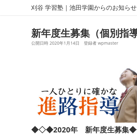
コ
刈谷 学習塾｜池田学園からのお知らせ
ン
テ
ン
新年度生募集（個別指
ツ
へ
公開日時
2020年1月14日
登録者
wpmaster
ス
キ
ッ
プ
◆◇◆2020年 新年度生募集