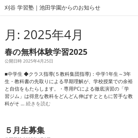
コ
刈谷 学習塾｜池田学園からのお知らせ
ン
テ
ン
月:
2025年4月
ツ
へ
ス
春の無料体験学習2025
キ
公開日時
2025年4月25日
ッ
プ
■中学生 ◆クラス指導(５教科集団指導)：中学1年生～3年
生・教科書の先取りによる早期理解が、学校授業での余裕
と自信をもたらします。・専用PCによる徹底演習の「学
習ジム」は得意な教科をどんどん伸ばすとともに苦手な教
春
科がそ …
続きを読む
の
無
料
５月生募集
体