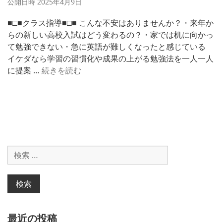
公開日時
2025年4月9日
験
学
■□■クラス指導■□■ こんな不安はありませんか？・来年か
習
らの新しい高校入試はどう変わるの？・家では机に向かっ
2
て勉強できない・急に英語が難しくなったと感じている
0
イケダなら学習の習慣化や成果の上がる勉強法を一人一人
2
５
に提案 …
続きを読む
5
月
生
募
集
検
索
対
象:
最近の投稿