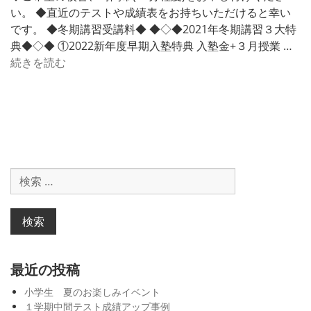
い。 ◆直近のテストや成績表をお持ちいただけると幸い
です。 ◆冬期講習受講料◆ ◆◇◆2021年冬期講習３大特
典◆◇◆ ①2022新年度早期入塾特典 入塾金+３月授業 …
冬
続きを読む
期
講
習
2
0
2
検
1
索
(ク
対
ラ
象:
ス
指
導)
最近の投稿
小学生 夏のお楽しみイベント
１学期中間テスト成績アップ事例