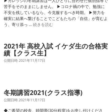
▶カレッジの冬期講習は一人ひとりに合わせた個別指導で
苦手をそのままにしません。 ▶コロナ禍の中で、勉強に
不安を残しているなら、今克服するべき時期。 ▶努力を
確実に結果へ繋げることでこどもたちの「自信」が育むよ
冬
う、寄り添っ …
続きを読む
期
講
習
2021年 高校入試 イケダ生の合格実
2
績【クラス生】
0
2
公開日時
2021年11月17日
1
(個
別
指
導)
冬期講習2021(クラス指導)
公開日時
2021年11月17日
◆ご希望の校舎、時間帯(30分程度)をお申し付けくださ