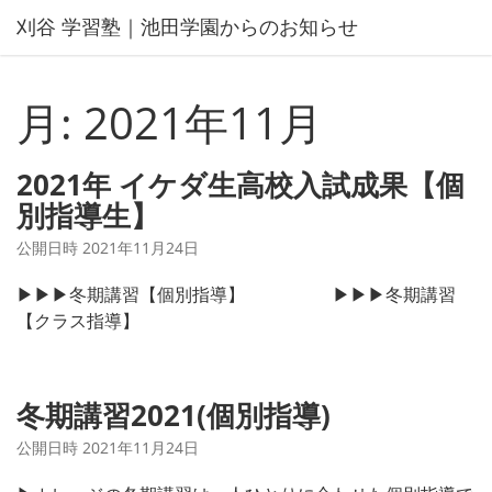
コ
刈谷 学習塾｜池田学園からのお知らせ
ン
テ
ン
月:
2021年11月
ツ
へ
ス
2021年 イケダ生高校入試成果【個
キ
別指導生】
ッ
プ
公開日時
2021年11月24日
▶▶▶冬期講習【個別指導】 ▶▶▶冬期講習
【クラス指導】
冬期講習2021(個別指導)
公開日時
2021年11月24日