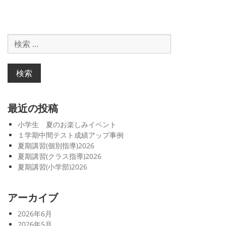
末
テ
ス
検
ト
索
成
対
績
象:
ア
ッ
プ
最近の投稿
事
小学生 夏のお楽しみイベント
例
１学期中間テスト成績アップ事例
(2
夏期講習(個別指導)2026
0
夏期講習(クラス指導)2026
2
夏期講習(小学部)2026
5）
アーカイブ
2026年6月
2026年5月