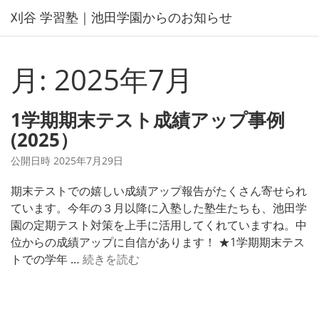
コ
刈谷 学習塾｜池田学園からのお知らせ
ン
テ
ン
月:
2025年7月
ツ
へ
ス
1学期期末テスト成績アップ事例
キ
(2025）
ッ
プ
公開日時
2025年7月29日
期末テストでの嬉しい成績アップ報告がたくさん寄せられ
ています。今年の３月以降に入塾した塾生たちも、池田学
園の定期テスト対策を上手に活用してくれていますね。中
位からの成績アップに自信があります！ ★1学期期末テス
1
トでの学年 …
続きを読む
学
期
期