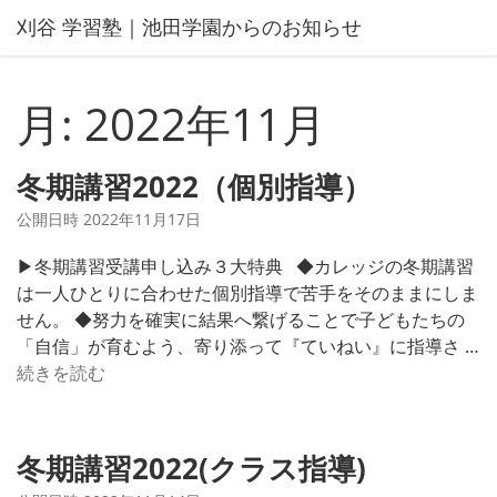
コ
刈谷 学習塾｜池田学園からのお知らせ
ン
テ
ン
月:
2022年11月
ツ
へ
ス
冬期講習2022（個別指導）
キ
公開日時
2022年11月17日
ッ
プ
▶冬期講習受講申し込み３大特典 ◆カレッジの冬期講習
は一人ひとりに合わせた個別指導で苦手をそのままにしま
せん。 ◆努力を確実に結果へ繋げることで子どもたちの
「自信」が育むよう、寄り添って『ていねい』に指導さ …
冬
続きを読む
期
講
習
冬期講習2022(クラス指導)
2