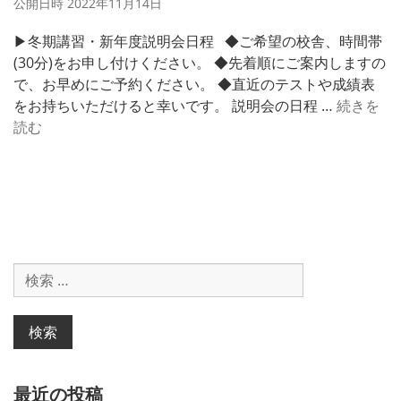
公開日時
2022年11月14日
0
2
▶冬期講習・新年度説明会日程 ◆ご希望の校舎、時間帯
2
(30分)をお申し付けください。 ◆先着順にご案内しますの
（個
で、お早めにご予約ください。 ◆直近のテストや成績表
別
をお持ちいただけると幸いです。 説明会の日程 …
続きを
指
冬
読む
導）
期
講
習
2
0
2
検
2
索
(ク
対
ラ
象:
ス
指
導)
最近の投稿