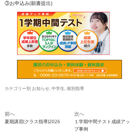
③お申込み(願書提出)
カテゴリー別
お知らせ
,
中学生
,
個別指導
投
前へ
次へ
過
次
夏期講習(クラス指導)2026
１学期中間テスト成績アッ
稿
去
の
プ事例
ナ
の
投