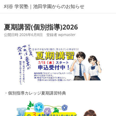
コ
刈谷 学習塾｜池田学園からのお知らせ
ン
テ
ン
夏期講習(個別指導)2026
ツ
へ
公開日時
2026年6月8日
登録者
wpmaster
ス
キ
ッ
プ
・個別指導カレッジ夏期講習特典