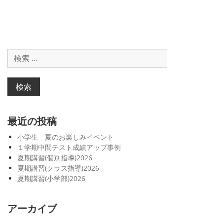
投
稿:
ビ
稿:
ゲ
ー
検
シ
索
対
ョ
象:
ン
最近の投稿
小学生 夏のお楽しみイベント
１学期中間テスト成績アップ事例
夏期講習(個別指導)2026
夏期講習(クラス指導)2026
夏期講習(小学部)2026
アーカイブ