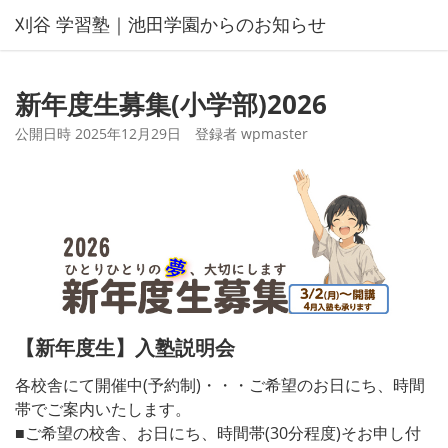
コ
刈谷 学習塾｜池田学園からのお知らせ
ン
テ
ン
新年度生募集(小学部)2026
ツ
へ
公開日時
2025年12月29日
登録者
wpmaster
ス
キ
ッ
プ
【新年度生】入塾説明会
各校舎にて開催中(予約制)・・・ご希望のお日にち、時間
帯でご案内いたします。
■ご希望の校舎、お日にち、時間帯(30分程度)そお申し付