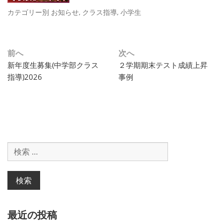
カテゴリー別
お知らせ
,
クラス指導
,
小学生
投
前へ
次へ
過
次
新年度生募集(中学部クラス
２学期期末テスト成績上昇
稿
去
の
指導)2026
事例
ナ
の
投
投
稿:
ビ
稿:
ゲ
ー
検
シ
索
対
ョ
象:
ン
最近の投稿