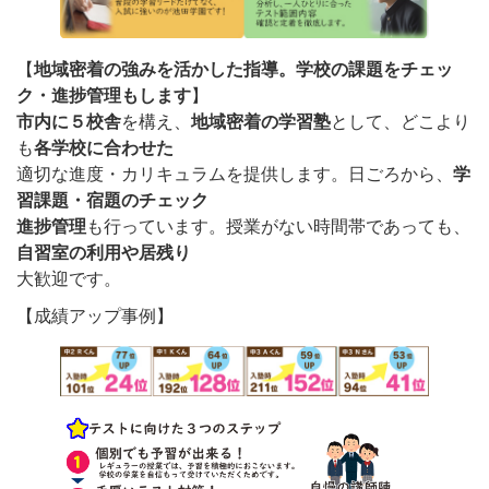
【
地域密着の強みを活かした指導。学校の課題をチェッ
ク・進捗管理もします
】
市内に５校舎
を構え、
地域密着の学習塾
として、どこより
も
各学校に合わせた
適切な進度・カリキュラムを提供します。日ごろから、
学
習課題・宿題のチェック
進捗管理
も行っています。授業がない時間帯であっても、
自習室の利用や居残り
大歓迎です。
【成績アップ事例】