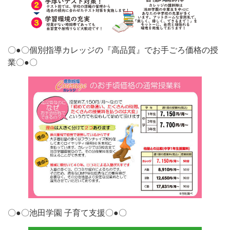
〇●〇個別指導カレッジの『高品質』でお手ごろ価格の授
業〇●〇
〇●〇池田学園 子育て支援〇●〇