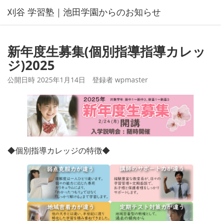
コ
刈谷 学習塾｜池田学園からのお知らせ
ン
テ
ン
新年度生募集(個別指導指導カレッ
ツ
ジ)2025
へ
ス
公開日時
2025年1月14日
登録者
wpmaster
キ
ッ
プ
◆個別指導カレッジの特徴◆