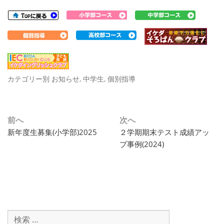
カテゴリー別
お知らせ
,
中学生
,
個別指導
投
前へ
次へ
過
次
新年度生募集(小学部)2025
２学期期末テスト成績アッ
稿
去
の
プ事例(2024)
ナ
の
投
投
稿:
ビ
稿:
ゲ
ー
検