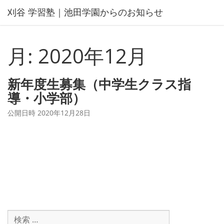
コ
刈谷 学習塾｜池田学園からのお知らせ
ン
テ
ン
月:
2020年12月
ツ
へ
ス
新年度生募集（中学生クラス指
キ
導・小学部）
ッ
プ
公開日時
2020年12月28日
検