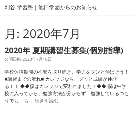
コ
刈谷 学習塾｜池田学園からのお知らせ
ン
テ
ン
月:
2020年7月
ツ
へ
ス
2020年 夏期講習生募集(個別指導)
キ
公開日時
2020年7月10日
ッ
プ
学校休講期間の不安を取り除き、学力をグンと伸ばそう！
■講習までの流れ■ カレッジなら、グッと成績が伸び
る！！ ◆◆僕はカレッジで変われました！◆◆ 僕は中学
校に入ってから、勉強方法が分からず、勉強しているつも
2
りでも、ち …
続きを読む
0
2
0
年