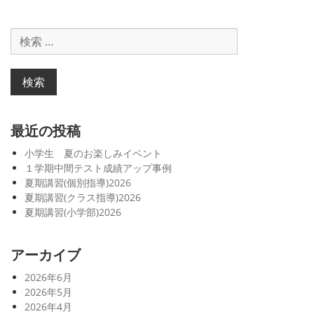
夏
期
検
講
索
習
対
生
象:
募
集
(個
最近の投稿
別
小学生 夏のお楽しみイベント
指
１学期中間テスト成績アップ事例
導)
夏期講習(個別指導)2026
夏期講習(クラス指導)2026
夏期講習(小学部)2026
アーカイブ
2026年6月
2026年5月
2026年4月