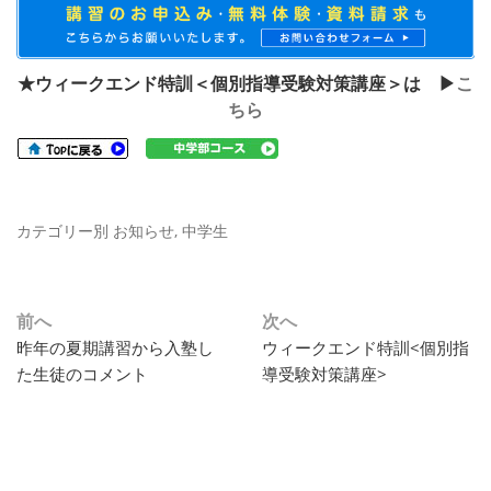
★ウィークエンド特訓＜個別指導受験対策講座＞は ▶
こ
ちら
カテゴリー別
お知らせ
,
中学生
投
前へ
次へ
過
次
昨年の夏期講習から入塾し
ウィークエンド特訓<個別指
稿
去
の
た生徒のコメント
導受験対策講座>
ナ
の
投
投
稿:
ビ
稿:
ゲ