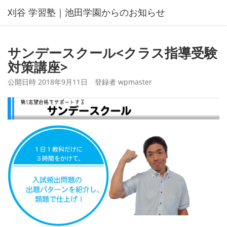
コ
刈谷 学習塾｜池田学園からのお知らせ
ン
テ
ン
サンデースクール<クラス指導受験
ツ
対策講座>
へ
ス
公開日時
2018年9月11日
登録者
wpmaster
キ
ッ
プ